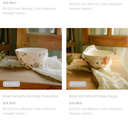
$16.900
$13.520
con
Efectivo ( sólo válido en
$13.520
con
Efectivo ( sólo válido en
Venado Tuerto )
Venado Tuerto )
SIN STOCK
SIN STOCK
Bowl tamaño M flores moradas
Bowl tamaño M flores beige
$16.900
$16.900
$13.520
con
Efectivo ( sólo válido en
$13.520
con
Efectivo ( sólo válido en
Venado Tuerto )
Venado Tuerto )