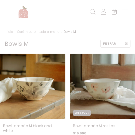
0
Inicio
.
Cerámica pintada a mano
.
Bowls M
Bowls M
FILTRAR
SIN STOCK
Bowl tamaño M black and
Bowl tamaño M rositas
white
$16.900