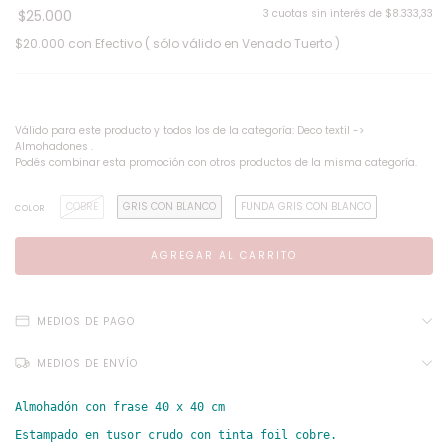
$25.000
3
cuotas sin interés de
$8.333,33
$20.000
con
Efectivo ( sólo válido en Venado Tuerto )
¡Llevá 2 y pagá 1!
Válido para este producto y todos los de la categoría: Deco textil ->
Almohadones .
Podés combinar esta promoción con otros productos de la misma categoría.
COBRE
GRIS CON BLANCO
FUNDA GRIS CON BLANCO
COLOR
MEDIOS DE PAGO
MEDIOS DE ENVÍO
Almohadón con frase 40 x 40 cm
Estampado en tusor crudo con tinta foil cobre.