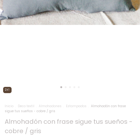
2X1
Inicio
.
Deco textil
.
Almohadones
.
Estampados
.
Almohadón con frase
sigue tus sueños - cobre / gris
Almohadón con frase sigue tus sueños -
cobre / gris