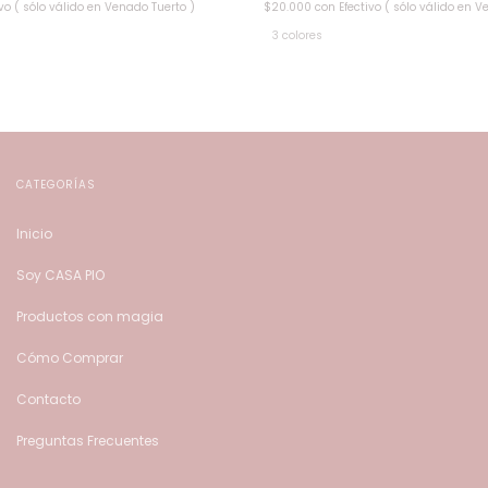
ivo ( sólo válido en Venado Tuerto )
$20.000
con
Efectivo ( sólo válido en V
3 colores
CATEGORÍAS
Inicio
Soy CASA PIO
Productos con magia
Cómo Comprar
Contacto
Preguntas Frecuentes