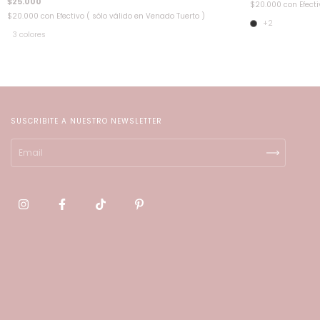
$25.000
$20.000
con
Efect
$20.000
con
Efectivo ( sólo válido en Venado Tuerto )
+2
3 colores
SUSCRIBITE A NUESTRO NEWSLETTER