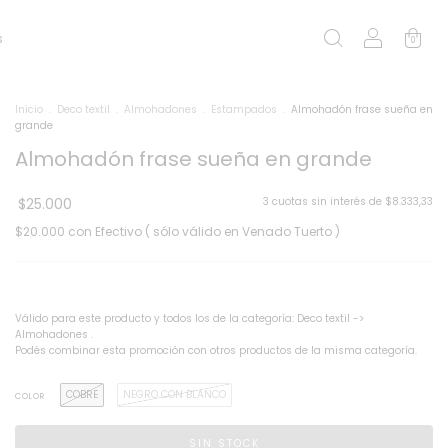
s
0
Inicio
.
Deco textil
.
Almohadones
.
Estampados
.
Almohadón frase sueña en
grande
Almohadón frase sueña en grande
$25.000
3
cuotas sin interés de
$8.333,33
$20.000
con
Efectivo ( sólo válido en Venado Tuerto )
¡Llevá 2 y pagá 1!
Válido para este producto y todos los de la categoría: Deco textil ->
Almohadones .
Podés combinar esta promoción con otros productos de la misma categoría.
COBRE
NEGRO CON BLANCO
COLOR