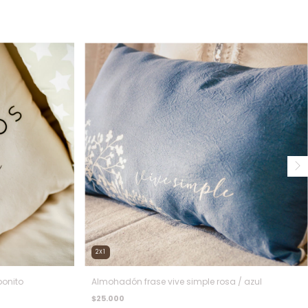
2X1
onito
Almohadón frase vive simple rosa / azul
$25.000