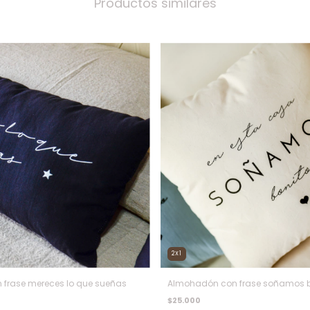
Productos similares
2X1
frase mereces lo que sueñas
Almohadón con frase soñamos b
$25.000