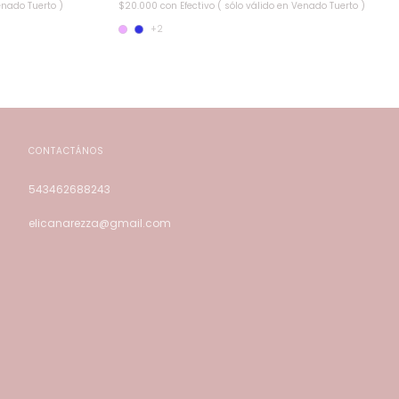
enado Tuerto )
$20.000
con
Efectivo ( sólo válido en Venado Tuerto )
+2
CONTACTÁNOS
543462688243
elicanarezza@gmail.com