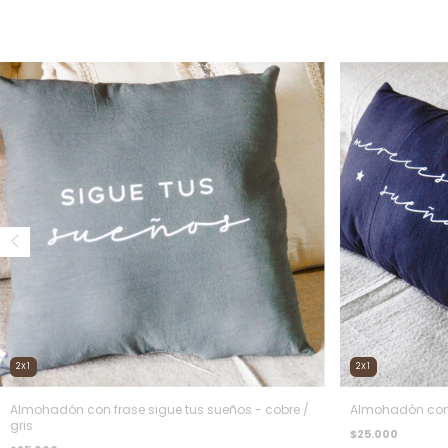
2X1
2X1
Almohadón con frase sigue tus sueños - cobre /
Almohadón con 
gris
$25.000