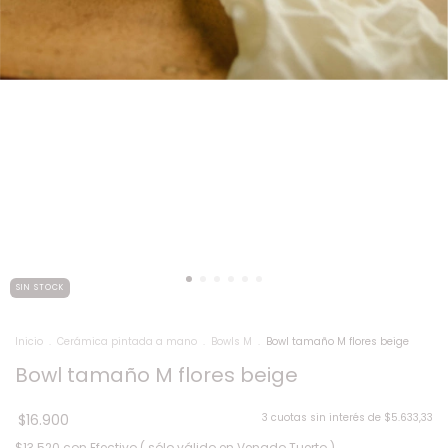
SIN STOCK
Inicio
.
Cerámica pintada a mano
.
Bowls M
.
Bowl tamaño M flores beige
Bowl tamaño M flores beige
$16.900
3
cuotas sin interés de
$5.633,33
$13.520
con
Efectivo ( sólo válido en Venado Tuerto )