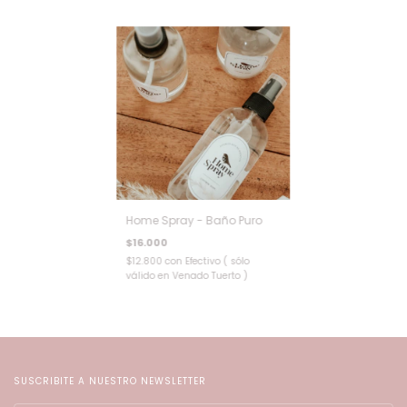
Home Spray - Baño Puro
$16.000
$12.800
con
Efectivo ( sólo
válido en Venado Tuerto )
SUSCRIBITE A NUESTRO NEWSLETTER