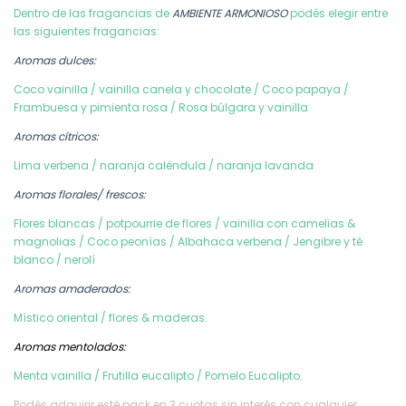
Dentro de las fragancias de
AMBIENTE ARMONIOSO
podés elegir entre
las siguientes fragancias:
Aromas dulces:
Coco vainilla / vainilla canela y chocolate / Coco papaya /
Frambuesa y pimienta rosa / Rosa búlgara y vainilla
Aromas cítricos:
Lima verbena / naranja caléndula / naranja lavanda
Aromas florales/ frescos:
Flores blancas / potpourrie de flores / vainilla con camelias &
magnolias / Coco peonías / Albahaca verbena / Jengibre y té
blanco / nerolí
Aromas amaderados:
Místico oriental / flores & maderas.
Aromas mentolados:
Menta vainilla / Frutilla eucalipto / Pomelo Eucalipto.
Podés adquirir esté pack en 3 cuotas sin interés con cualquier