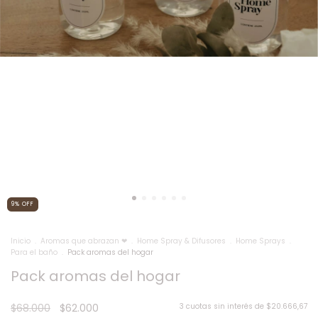
9
%
OFF
Inicio
.
Aromas que abrazan ❤
.
Home Spray & Difusores
.
Home Sprays
.
Para el baño
.
Pack aromas del hogar
Pack aromas del hogar
$68.000
$62.000
3
cuotas sin interés de
$20.666,67