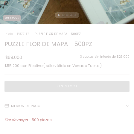
SIN STOCK
Inicio
.
PUZZLES!
.
PUZZLE FLOR DE MAPA - 500PZ
PUZZLE FLOR DE MAPA - 500PZ
$69.000
3
cuotas sin interés de
$23.000
$55.200
con
Efectivo ( sólo válido en Venado Tuerto )
MEDIOS DE PAGO
Flor de mapa
- 500 piezas.