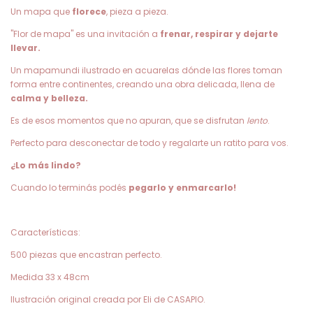
Un mapa que
florece
, pieza a pieza.
"Flor de mapa" es una invitación a
frenar, respirar y dejarte
llevar.
Un mapamundi ilustrado en acuarelas dónde las flores toman
forma entre continentes, creando una obra delicada, llena de
calma y belleza.
Es de esos momentos que no apuran, que se disfrutan
lento
.
Perfecto para desconectar de todo y regalarte un ratito para vos.
¿Lo más lindo?
Cuando lo terminás podés
pegarlo y enmarcarlo!
Características:
500 piezas que encastran perfecto.
Medida 33 x 48cm
Ilustración original creada por Eli de CASAPIO.