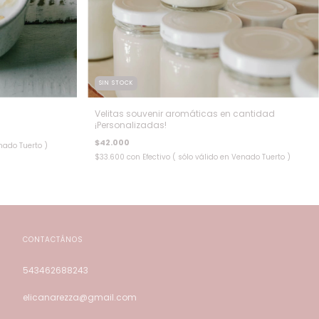
SIN STOCK
Velitas souvenir aromáticas en cantidad
¡Personalizadas!
$42.000
enado Tuerto )
$33.600
con
Efectivo ( sólo válido en Venado Tuerto )
CONTACTÁNOS
543462688243
elicanarezza@gmail.com